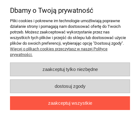
Antykwariat Oktawian
Dbamy o Twoją prywatność
pokaż pełną wersję strony
Pliki cookies i pokrewne im technologie umożliwiają poprawne
działanie strony i pomagają nam dostosować ofertę do Twoich
Sklep internetowy Shoper.pl
potrzeb. Możesz zaakceptować wykorzystanie przez nas
wszystkich tych plików i przejść do sklepu lub dostosować użycie
plików do swoich preferencji, wybierając opcję "Dostosuj zgody".
Więcej o plikach cookies przeczytasz w naszej Polityce
prywatności.
zaakceptuj tylko niezbędne
dostosuj zgody
zaakceptuj wszystkie