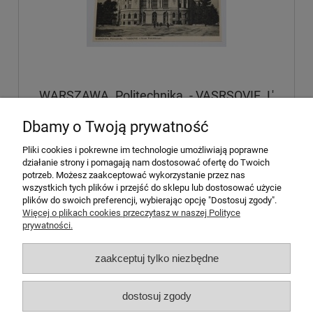
WARSZAWA. Politechnika. - VASRSOVIE. L'
Ecole Politechnique. 1937.
Dbamy o Twoją prywatność
33,00 zł
Pliki cookies i pokrewne im technologie umożliwiają poprawne
działanie strony i pomagają nam dostosować ofertę do Twoich
potrzeb. Możesz zaakceptować wykorzystanie przez nas
do koszyka
wszystkich tych plików i przejść do sklepu lub dostosować użycie
plików do swoich preferencji, wybierając opcję "Dostosuj zgody".
Więcej o plikach cookies przeczytasz w naszej Polityce
prywatności.
Pomoc
zaakceptuj tylko niezbędne
Informacje
dostosuj zgody
Moje konto