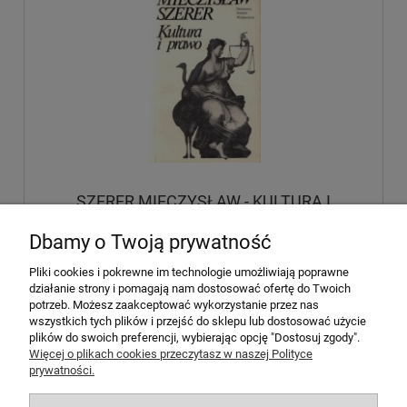
SZERER MIECZYSŁAW - KULTURA I
PRAWO
Dbamy o Twoją prywatność
24,00 zł
Pliki cookies i pokrewne im technologie umożliwiają poprawne
działanie strony i pomagają nam dostosować ofertę do Twoich
potrzeb. Możesz zaakceptować wykorzystanie przez nas
do koszyka
wszystkich tych plików i przejść do sklepu lub dostosować użycie
plików do swoich preferencji, wybierając opcję "Dostosuj zgody".
Więcej o plikach cookies przeczytasz w naszej Polityce
prywatności.
Pomoc