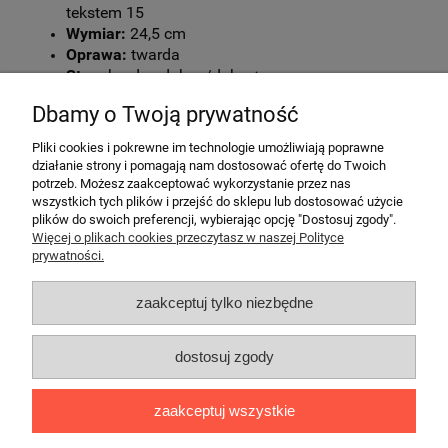
tekstem 15
Wymiar:
24,5 cm
Oprawa:
twarda
Stan:
bardzo dobry-/dobry+
ISBN:
8322100248
Dbamy o Twoją prywatność
Opis:
Pliki cookies i pokrewne im technologie umożliwiają poprawne
Zawiera również przypisy oraz indeks osób.
działanie strony i pomagają nam dostosować ofertę do Twoich
potrzeb. Możesz zaakceptować wykorzystanie przez nas
wszystkich tych plików i przejść do sklepu lub dostosować użycie
plików do swoich preferencji, wybierając opcję "Dostosuj zgody".
Więcej o plikach cookies przeczytasz w naszej Polityce
prywatności.
Pomoc
zaakceptuj tylko niezbędne
Informacje
dostosuj zgody
Moje konto
zaakceptuj wszystkie
Antykwariat Oktawian