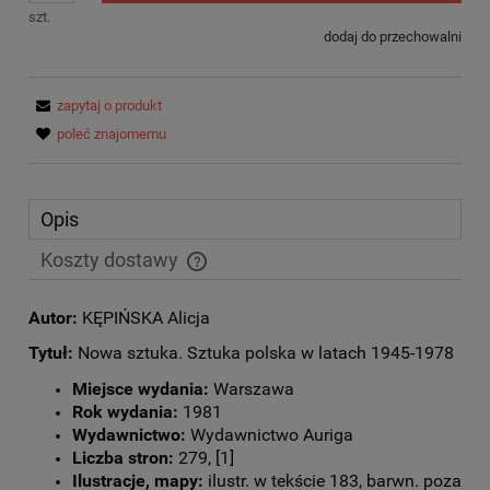
szt.
dodaj do przechowalni
zapytaj o produkt
poleć znajomemu
Opis
Koszty dostawy
Cena nie zawiera ewentualnych kosztów płatności
Autor:
KĘPIŃSKA Alicja
Tytuł:
Nowa sztuka. Sztuka polska w latach 1945-1978
Miejsce wydania:
Warszawa
Rok wydania:
1981
Wydawnictwo:
Wydawnictwo Auriga
Liczba stron:
279, [1]
Ilustracje, mapy:
ilustr. w tekście 183, barwn. poza