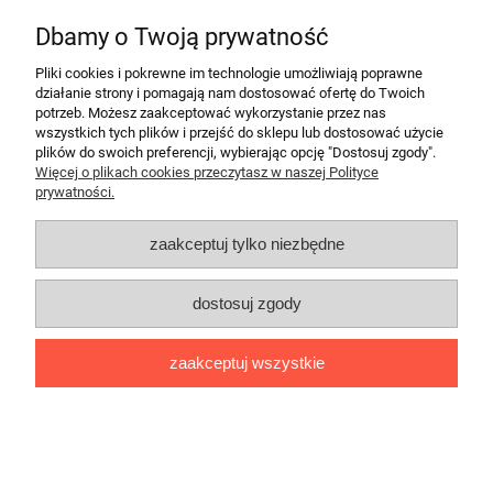
Antykwariat Oktawian
Dbamy o Twoją prywatność
pokaż pełną wersję strony
Pliki cookies i pokrewne im technologie umożliwiają poprawne
działanie strony i pomagają nam dostosować ofertę do Twoich
Sklep internetowy Shoper.pl
potrzeb. Możesz zaakceptować wykorzystanie przez nas
wszystkich tych plików i przejść do sklepu lub dostosować użycie
plików do swoich preferencji, wybierając opcję "Dostosuj zgody".
Więcej o plikach cookies przeczytasz w naszej Polityce
prywatności.
zaakceptuj tylko niezbędne
dostosuj zgody
zaakceptuj wszystkie