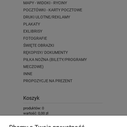
MAPY - WIDOKI - RYCINY
POCZTÓWKI - KARTY POCZTOWE
DRUKI ULOTNE/REKLAMY
PLAKATY
EXLIBRISY
FOTOGRAFIE
ŚWIĘTE OBRAZKI
RĘKOPISY/ DOKUMENTY
PIŁKA NOŻNA (BILETY/PROGRAMY
MECZOWE)
INNE
PROPOZYCJE NA PREZENT
Koszyk
produktów:
0
wartość:
0,00 zł
przejdź do koszyka