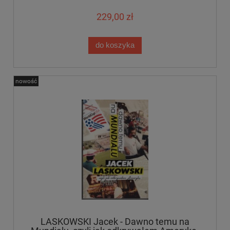
229,00 zł
do koszyka
nowość
LASKOWSKI Jacek - Dawno temu na