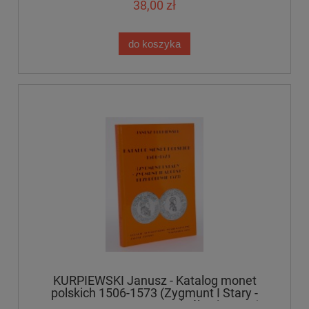
38,00 zł
do koszyka
KURPIEWSKI Janusz - Katalog monet
polskich 1506-1573 (Zygmunt I Stary -
Zygmunt II August - Bezkrólewie 1573)