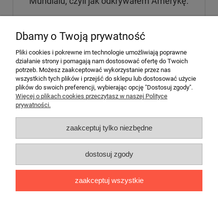
Mundialu, czyli jak odkrywałem Amerykę.
22,00 zł
Dbamy o Twoją prywatność
Pliki cookies i pokrewne im technologie umożliwiają poprawne
do koszyka
działanie strony i pomagają nam dostosować ofertę do Twoich
potrzeb. Możesz zaakceptować wykorzystanie przez nas
wszystkich tych plików i przejść do sklepu lub dostosować użycie
plików do swoich preferencji, wybierając opcję "Dostosuj zgody".
«
1
2
»
Więcej o plikach cookies przeczytasz w naszej Polityce
prywatności.
Pomoc
zaakceptuj tylko niezbędne
Informacje
dostosuj zgody
Moje konto
zaakceptuj wszystkie
Antykwariat Oktawian
pokaż pełną wersję strony